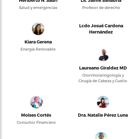
Heriberto N. Saurí
Lic Jaime Sanabria
Salud y emergencias
Profesor de derecho
Lcdo Josué Cardona
Hernández
Kiara Gerena
Energía Renovable
Laureano Giraldez MD
Otorrinolaringología y
Cirugía de Cabeza y Cuello
Moises Cortés
Dra. Natalie Pérez Luna
Consultor Financiero