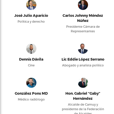
José Julio Aparicio
Carlos Johnny Méndez
Núñez
Política y derecho
Presidente Cámara de
Representantes
Dennis Dávila
Lic Eddie López Serrano
Cine
Abogado y analista político
González Pons MD
Hon. Gabriel “Gaby”
Hernández
Médico radiólogo
Alcalde de Camuy y
presidente de la Federación
de Alcaldes