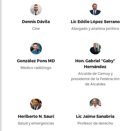
Dennis Dávila
Lic Eddie López Serrano
Cine
Abogado y analista político
González Pons MD
Hon. Gabriel “Gaby”
Hernández
Médico radiólogo
Alcalde de Camuy y
presidente de la Federación
de Alcaldes
Heriberto N. Saurí
Lic Jaime Sanabria
Salud y emergencias
Profesor de derecho