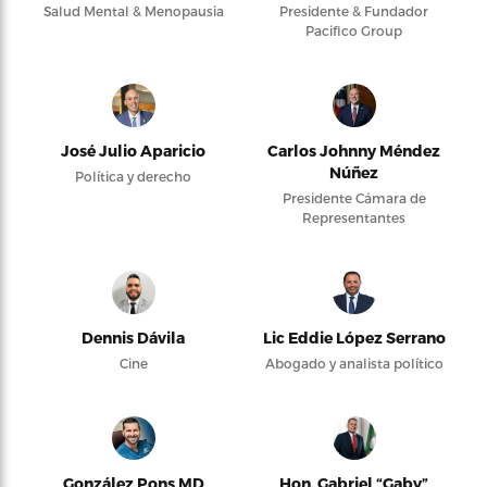
Salud Mental & Menopausia
Presidente & Fundador
Pacifico Group
José Julio Aparicio
Carlos Johnny Méndez
Núñez
Política y derecho
Presidente Cámara de
Representantes
Dennis Dávila
Lic Eddie López Serrano
Cine
Abogado y analista político
González Pons MD
Hon. Gabriel “Gaby”