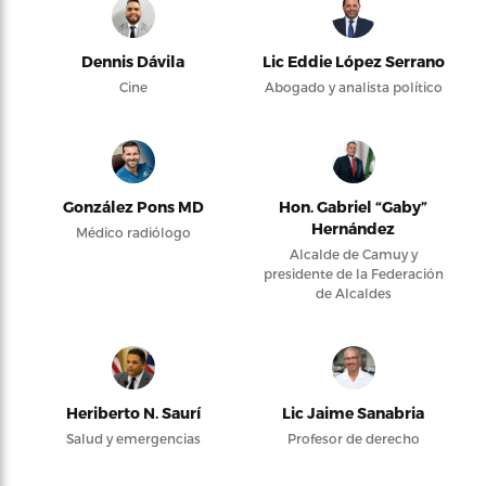
Dennis Dávila
Lic Eddie López Serrano
Cine
Abogado y analista político
González Pons MD
Hon. Gabriel “Gaby”
Hernández
Médico radiólogo
Alcalde de Camuy y
presidente de la Federación
de Alcaldes
Heriberto N. Saurí
Lic Jaime Sanabria
Salud y emergencias
Profesor de derecho