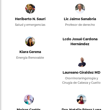
Heriberto N. Saurí
Lic Jaime Sanabria
Salud y emergencias
Profesor de derecho
Lcdo Josué Cardona
Hernández
Kiara Gerena
Energía Renovable
Laureano Giraldez MD
Otorrinolaringología y
Cirugía de Cabeza y Cuello
Moises Cortés
Dra. Natalie Pérez Luna