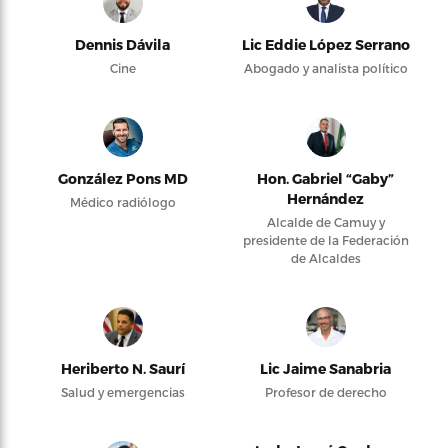
Dennis Dávila
Lic Eddie López Serrano
Cine
Abogado y analista político
González Pons MD
Hon. Gabriel “Gaby”
Hernández
Médico radiólogo
Alcalde de Camuy y
presidente de la Federación
de Alcaldes
Heriberto N. Saurí
Lic Jaime Sanabria
Salud y emergencias
Profesor de derecho