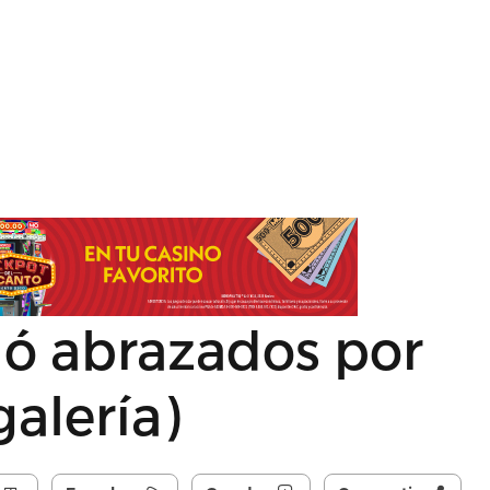
lló abrazados por
galería)