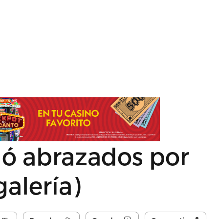
lló abrazados por
galería)