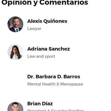
Opinión y Comentarios
Alexis Quiñones
Lawyer
Adriana Sanchez
Law and sport
Dr. Barbara D. Barros
Mental Health & Menopause
Brian Díaz
President & Founder Pacifico