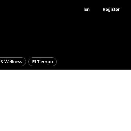
En
Register
e & Wellness
El Tiempo