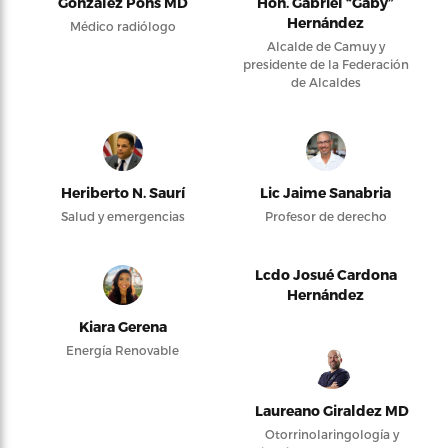
González Pons MD
Hon. Gabriel “Gaby”
Hernández
Médico radiólogo
Alcalde de Camuy y
presidente de la Federación
de Alcaldes
Heriberto N. Saurí
Lic Jaime Sanabria
Salud y emergencias
Profesor de derecho
Lcdo Josué Cardona
Hernández
Kiara Gerena
Energía Renovable
Laureano Giraldez MD
Otorrinolaringología y