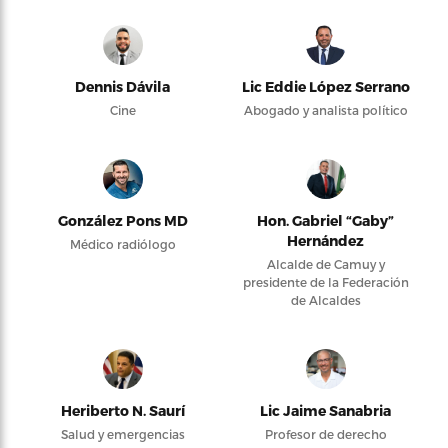
Dennis Dávila
Lic Eddie López Serrano
Cine
Abogado y analista político
González Pons MD
Hon. Gabriel “Gaby”
Hernández
Médico radiólogo
Alcalde de Camuy y
presidente de la Federación
de Alcaldes
Heriberto N. Saurí
Lic Jaime Sanabria
Salud y emergencias
Profesor de derecho