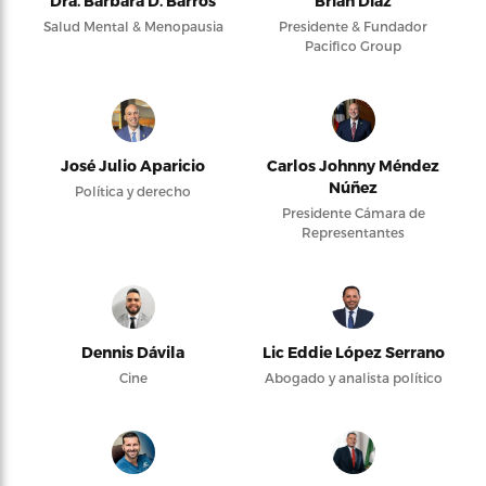
Dra. Bárbara D. Barros
Brian Díaz
Salud Mental & Menopausia
Presidente & Fundador
Pacifico Group
José Julio Aparicio
Carlos Johnny Méndez
Núñez
Política y derecho
Presidente Cámara de
Representantes
Dennis Dávila
Lic Eddie López Serrano
Cine
Abogado y analista político