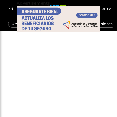
Advertisements
Inscribirse
Última Hora
Noticias
Economía
Opiniones