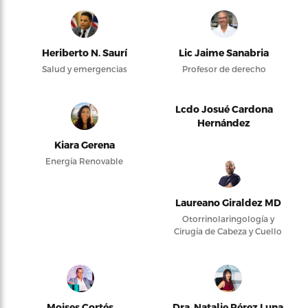
Heriberto N. Saurí
Lic Jaime Sanabria
Salud y emergencias
Profesor de derecho
Lcdo Josué Cardona
Hernández
Kiara Gerena
Energía Renovable
Laureano Giraldez MD
Otorrinolaringología y
Cirugía de Cabeza y Cuello
Moises Cortés
Dra. Natalie Pérez Luna