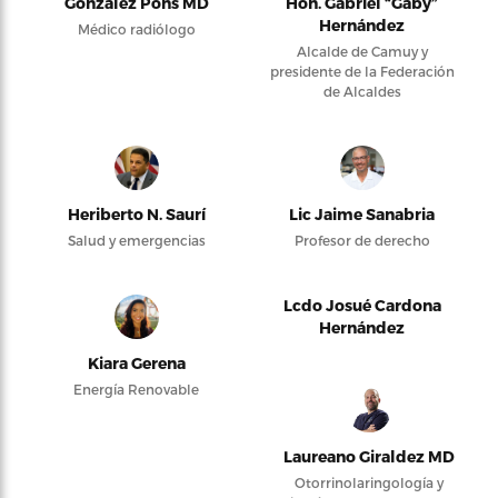
González Pons MD
Hon. Gabriel “Gaby”
Hernández
Médico radiólogo
Alcalde de Camuy y
presidente de la Federación
de Alcaldes
Heriberto N. Saurí
Lic Jaime Sanabria
Salud y emergencias
Profesor de derecho
Lcdo Josué Cardona
Hernández
Kiara Gerena
Energía Renovable
Laureano Giraldez MD
Otorrinolaringología y