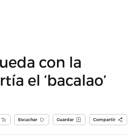
queda con la
tía el ‘bacalao’
Escuchar
Guardar
Compartir