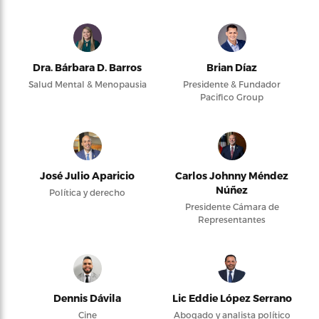
Dra. Bárbara D. Barros
Brian Díaz
Salud Mental & Menopausia
Presidente & Fundador
Pacifico Group
José Julio Aparicio
Carlos Johnny Méndez
Núñez
Política y derecho
Presidente Cámara de
Representantes
Dennis Dávila
Lic Eddie López Serrano
Cine
Abogado y analista político