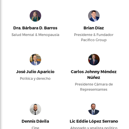
Dra. Bárbara D. Barros
Brian Díaz
Salud Mental & Menopausia
Presidente & Fundador
Pacifico Group
José Julio Aparicio
Carlos Johnny Méndez
Núñez
Política y derecho
Presidente Cámara de
Representantes
Dennis Dávila
Lic Eddie López Serrano
Cine
Abogado y analista político