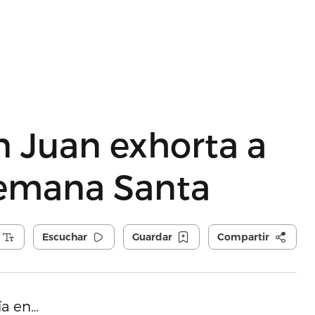
n Juan exhorta a
 Semana Santa
Escuchar
Guardar
Compartir
ía en…