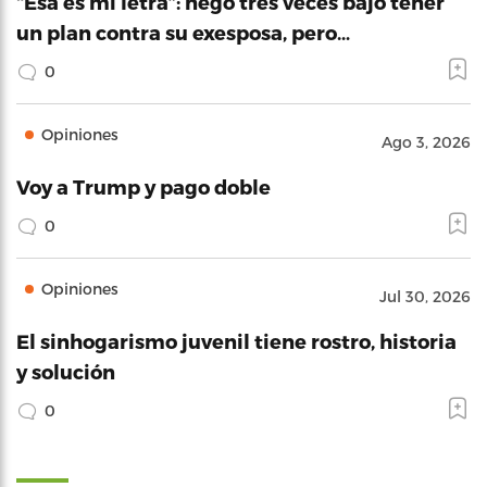
“Esa es mi letra”: negó tres veces bajo tener
un plan contra su exesposa, pero…
0
Opiniones
Ago 3, 2026
Voy a Trump y pago doble
0
Opiniones
Jul 30, 2026
El sinhogarismo juvenil tiene rostro, historia
y solución
0