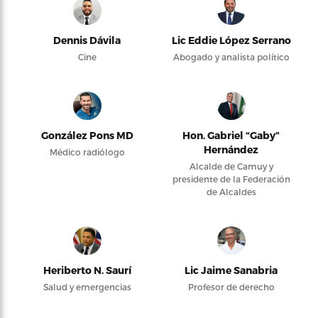
Dennis Dávila
Lic Eddie López Serrano
Cine
Abogado y analista político
González Pons MD
Hon. Gabriel “Gaby”
Hernández
Médico radiólogo
Alcalde de Camuy y
presidente de la Federación
de Alcaldes
Heriberto N. Saurí
Lic Jaime Sanabria
Salud y emergencias
Profesor de derecho