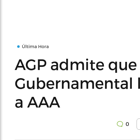
Última Hora
AGP admite que
Gubernamental l
a AAA
0