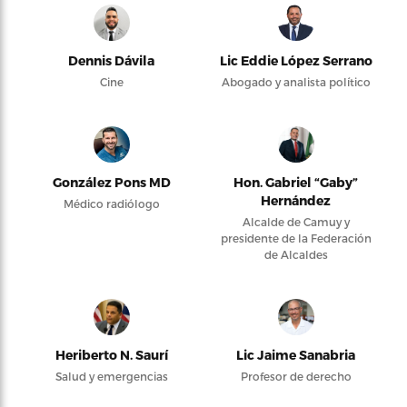
Dennis Dávila
Lic Eddie López Serrano
Cine
Abogado y analista político
González Pons MD
Hon. Gabriel “Gaby”
Hernández
Médico radiólogo
Alcalde de Camuy y
presidente de la Federación
de Alcaldes
Heriberto N. Saurí
Lic Jaime Sanabria
Salud y emergencias
Profesor de derecho