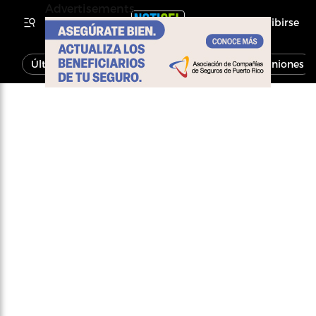
Advertisements
Inscribirse
Última Hora
Noticias
Economía
Opiniones