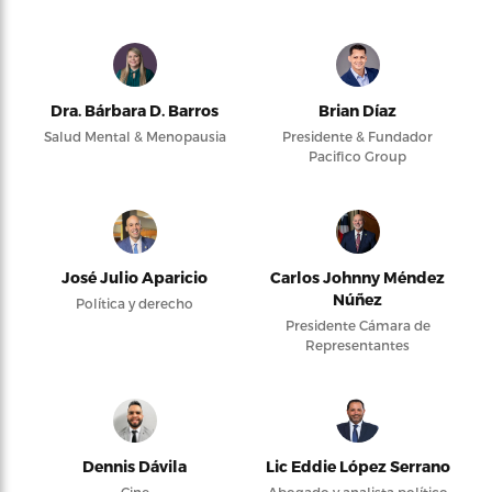
Dra. Bárbara D. Barros
Brian Díaz
Salud Mental & Menopausia
Presidente & Fundador
Pacifico Group
José Julio Aparicio
Carlos Johnny Méndez
Núñez
Política y derecho
Presidente Cámara de
Representantes
Dennis Dávila
Lic Eddie López Serrano
Cine
Abogado y analista político