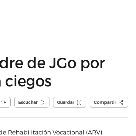
re de JGo por
 ciegos
Escuchar
Guardar
Compartir
de Rehabilitación Vocacional (ARV)