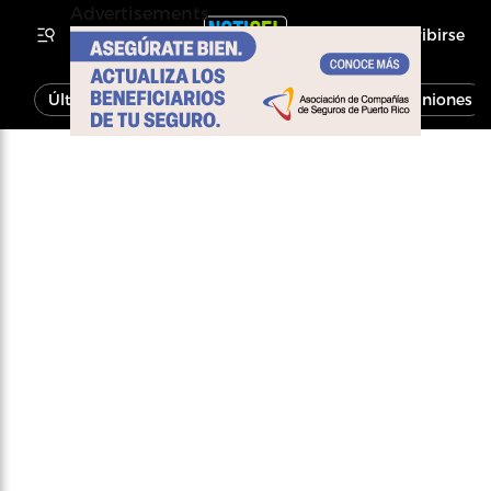
Advertisements
Inscribirse
Última Hora
Noticias
Economía
Opiniones