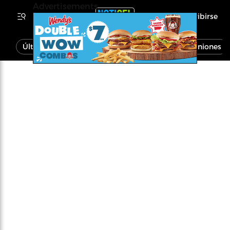
Advertisements
Inscribirse
Última Hora
Noticias
Economía
Opiniones