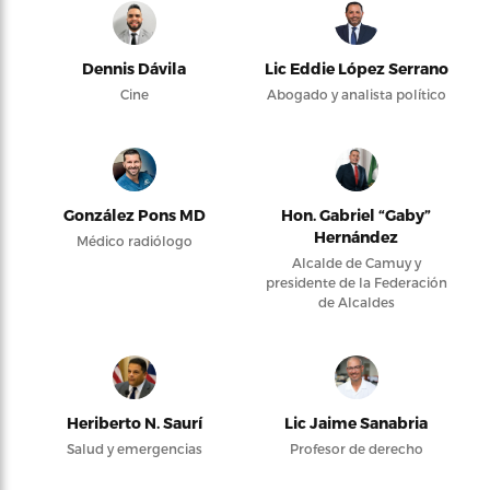
Dennis Dávila
Lic Eddie López Serrano
Cine
Abogado y analista político
González Pons MD
Hon. Gabriel “Gaby”
Hernández
Médico radiólogo
Alcalde de Camuy y
presidente de la Federación
de Alcaldes
Heriberto N. Saurí
Lic Jaime Sanabria
Salud y emergencias
Profesor de derecho