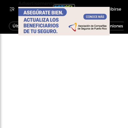
Advertisements
Inscribirse
Última Hora
Noticias
Economía
Opiniones