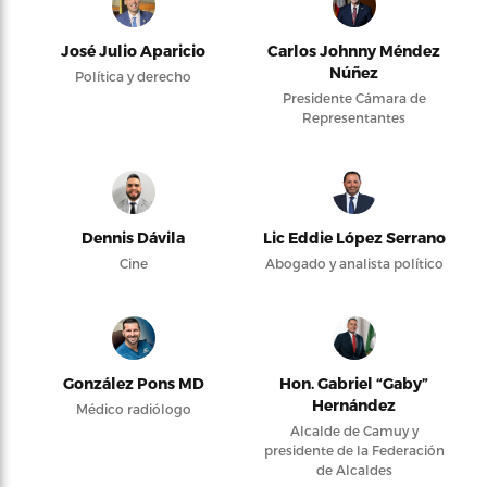
José Julio Aparicio
Carlos Johnny Méndez
Núñez
Política y derecho
Presidente Cámara de
Representantes
Dennis Dávila
Lic Eddie López Serrano
Cine
Abogado y analista político
González Pons MD
Hon. Gabriel “Gaby”
Hernández
Médico radiólogo
Alcalde de Camuy y
presidente de la Federación
de Alcaldes