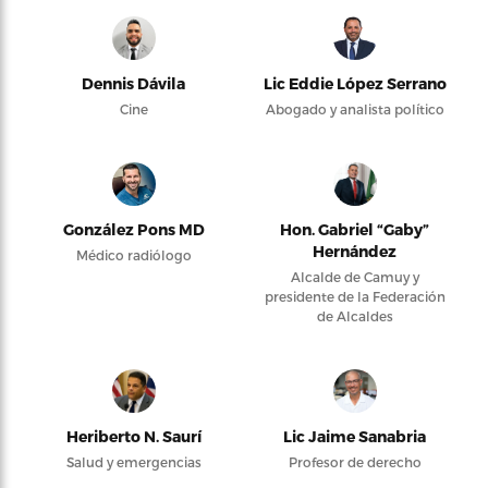
Dennis Dávila
Lic Eddie López Serrano
Cine
Abogado y analista político
González Pons MD
Hon. Gabriel “Gaby”
Hernández
Médico radiólogo
Alcalde de Camuy y
presidente de la Federación
de Alcaldes
Heriberto N. Saurí
Lic Jaime Sanabria
Salud y emergencias
Profesor de derecho