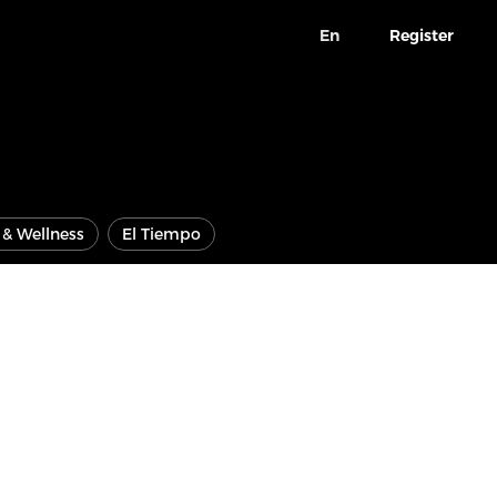
En
Register
e & Wellness
El Tiempo