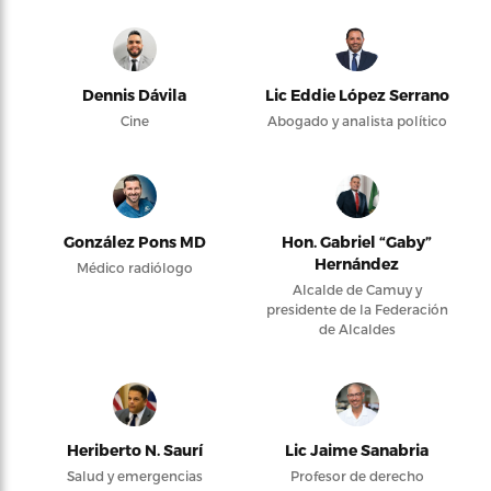
Dennis Dávila
Lic Eddie López Serrano
Cine
Abogado y analista político
González Pons MD
Hon. Gabriel “Gaby”
Hernández
Médico radiólogo
Alcalde de Camuy y
presidente de la Federación
de Alcaldes
Heriberto N. Saurí
Lic Jaime Sanabria
Salud y emergencias
Profesor de derecho