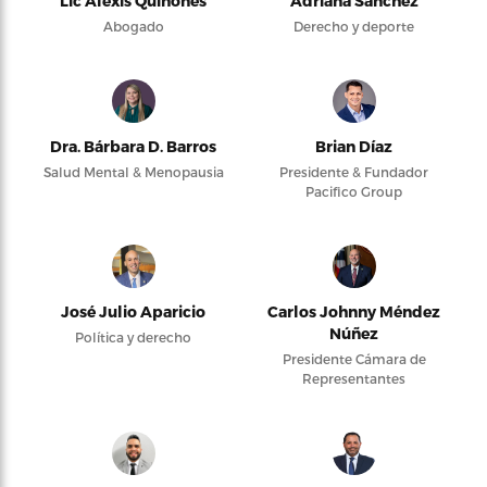
Lic Alexis Quiñones
Adriana Sánchez
Abogado
Derecho y deporte
Dra. Bárbara D. Barros
Brian Díaz
Salud Mental & Menopausia
Presidente & Fundador
Pacifico Group
José Julio Aparicio
Carlos Johnny Méndez
Núñez
Política y derecho
Presidente Cámara de
Representantes