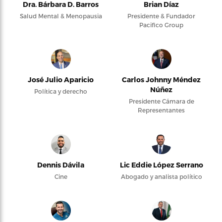
Dra. Bárbara D. Barros
Brian Díaz
Salud Mental & Menopausia
Presidente & Fundador
Pacifico Group
José Julio Aparicio
Carlos Johnny Méndez
Núñez
Política y derecho
Presidente Cámara de
Representantes
Dennis Dávila
Lic Eddie López Serrano
Cine
Abogado y analista político