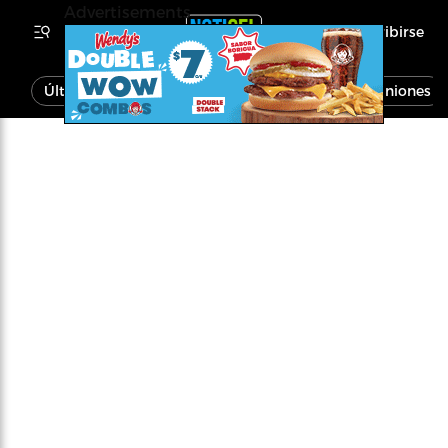
Advertisements
Inscribirse
Última Hora
Noticias
Economía
Opiniones