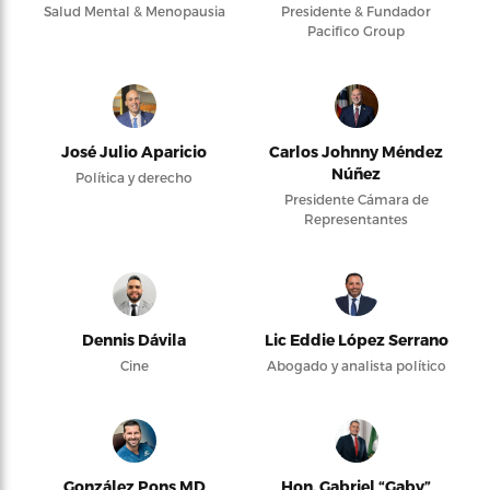
Salud Mental & Menopausia
Presidente & Fundador
Pacifico Group
José Julio Aparicio
Carlos Johnny Méndez
Núñez
Política y derecho
Presidente Cámara de
Representantes
Dennis Dávila
Lic Eddie López Serrano
Cine
Abogado y analista político
González Pons MD
Hon. Gabriel “Gaby”