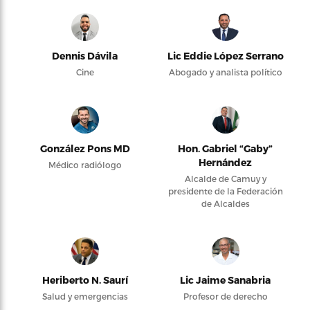
Dennis Dávila
Lic Eddie López Serrano
Cine
Abogado y analista político
González Pons MD
Hon. Gabriel “Gaby”
Hernández
Médico radiólogo
Alcalde de Camuy y
presidente de la Federación
de Alcaldes
Heriberto N. Saurí
Lic Jaime Sanabria
Salud y emergencias
Profesor de derecho