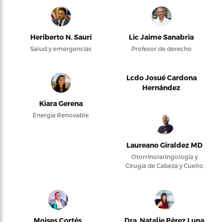
Heriberto N. Saurí
Lic Jaime Sanabria
Salud y emergencias
Profesor de derecho
Lcdo Josué Cardona
Hernández
Kiara Gerena
Energía Renovable
Laureano Giraldez MD
Otorrinolaringología y
Cirugía de Cabeza y Cuello
Moises Cortés
Dra. Natalie Pérez Luna