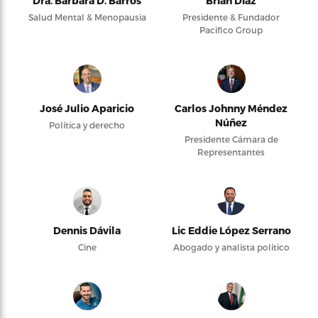
Dra. Bárbara D. Barros
Brian Díaz
Salud Mental & Menopausia
Presidente & Fundador
Pacifico Group
José Julio Aparicio
Carlos Johnny Méndez
Núñez
Política y derecho
Presidente Cámara de
Representantes
Dennis Dávila
Lic Eddie López Serrano
Cine
Abogado y analista político