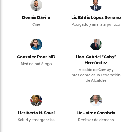
Dennis Dávila
Lic Eddie López Serrano
Cine
Abogado y analista político
González Pons MD
Hon. Gabriel “Gaby”
Hernández
Médico radiólogo
Alcalde de Camuy y
presidente de la Federación
de Alcaldes
Heriberto N. Saurí
Lic Jaime Sanabria
Salud y emergencias
Profesor de derecho