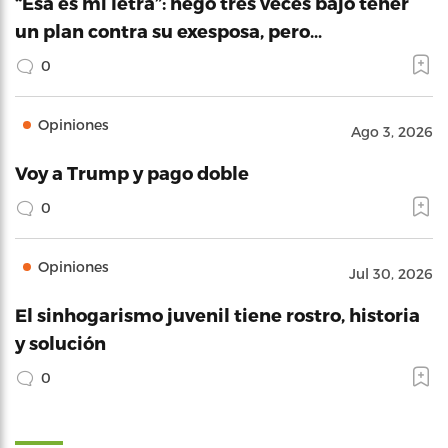
“Esa es mi letra”: negó tres veces bajo tener
un plan contra su exesposa, pero…
0
Opiniones
Ago 3, 2026
Voy a Trump y pago doble
0
Opiniones
Jul 30, 2026
El sinhogarismo juvenil tiene rostro, historia
y solución
0