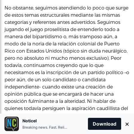
No obstante, seguimos atendiendo lo poco que surge
de estos temas estructurales mediante las mismas
categorías y referentes antes advertidos. Seguimos
jugando el juego proselitista de entenderlo todo a
manera del bipartidismo o, más tramposo aún, a
modo de la noria de la relación colonial de Puerto
Rico con Estados Unidos (tópico sin duda neurálgico,
pero no absoluto ni mucho menos exclusivo). Peor
todavía, continuamos creyendo que lo que
necesitamos es la inscripción de un partido político –o
peor aún, de un solo candidato o candidata
independiente- cuando existe una creación de
opinión pública que se encargará de hacer una
oposición fulminante a la alteridad. Ni hablar de
quienes todavía persiguen la aspiración caudillista del
‘líder único’ que resuelva los problemas colectivos de
Noticel
×
un país tan complejo como Puerto Rico.
Download
Breaking news. Fast. Reliable.