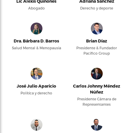
Lic Alexis Quiñones
Adriana Sánchez
Abogado
Derecho y deporte
Dra. Bárbara D. Barros
Brian Díaz
Salud Mental & Menopausia
Presidente & Fundador
Pacifico Group
José Julio Aparicio
Carlos Johnny Méndez
Núñez
Política y derecho
Presidente Cámara de
Representantes