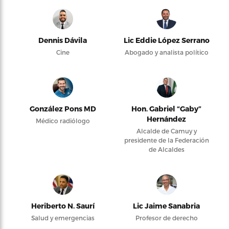
Dennis Dávila
Lic Eddie López Serrano
Cine
Abogado y analista político
González Pons MD
Hon. Gabriel “Gaby”
Hernández
Médico radiólogo
Alcalde de Camuy y
presidente de la Federación
de Alcaldes
Heriberto N. Saurí
Lic Jaime Sanabria
Salud y emergencias
Profesor de derecho