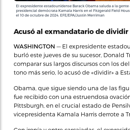
El expresidente estadounidense Barack Obama saluda a la gente 
presidencial demócrata Kamala Harris en el Fitzgerald Field House
el 10 de octubre de 2024. EFE/EPA/Justin Merriman
Acusó al exmandatario de dividir 
WASHINGTON
— El expresidente estado
burló este jueves de su sucesor, Donald T
comparar sus largos discursos con los del 
tono más serio, lo acusó de «dividir» a Es
Obama, que sigue siendo una de las figu
fue recibido con una estruendosa ovació
Pittsburgh, en el crucial estado de Pensilv
vicepresidenta Kamala Harris derrote a 
Con ironía y entre carcajadas, el expres