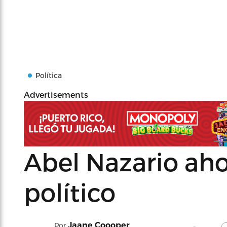
Política
Advertisements
Abel Nazario aho
político
Jaane Coooper
Por