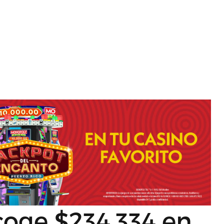
coge $234,334 en