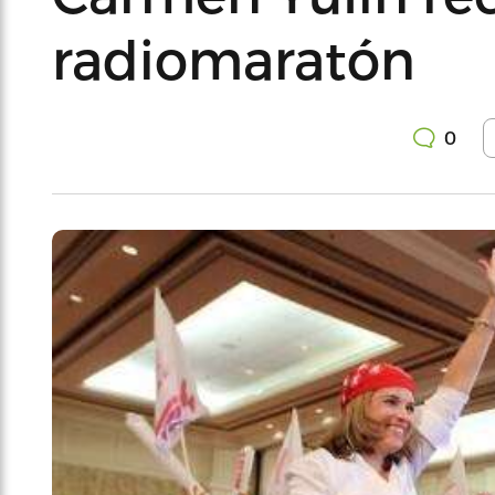
radiomaratón
0