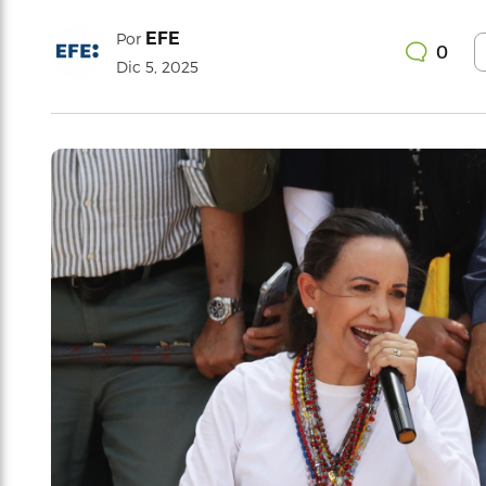
EFE
Por
0
Dic 5, 2025