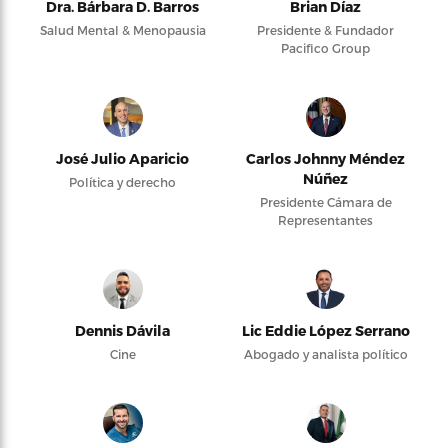
Dra. Bárbara D. Barros
Brian Díaz
Salud Mental & Menopausia
Presidente & Fundador
Pacifico Group
José Julio Aparicio
Carlos Johnny Méndez
Núñez
Política y derecho
Presidente Cámara de
Representantes
Dennis Dávila
Lic Eddie López Serrano
Cine
Abogado y analista político